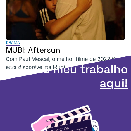
DRAMA
MUBI: Aftersun
Com Paul Mescal, o melhor filme de 2022 já
Apoie o meu trabalho
está disponível na Mubi.
aqui!