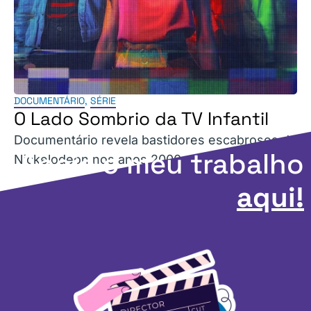
DOCUMENTÁRIO
,
SÉRIE
O Lado Sombrio da TV Infantil
Documentário revela bastidores escabrosos da
Apoie o meu trabalho
Nickelodeon nos anos 2000.
aqui!