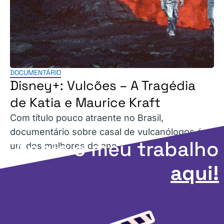
DOCUMENTÁRIO
Disney+: Vulcões – A Tragédia
de Katia e Maurice Kraft
Com título pouco atraente no Brasil,
documentário sobre casal de vulcanólogos é
Apoie o meu trabalho
um dos melhores do ano.
aqui!