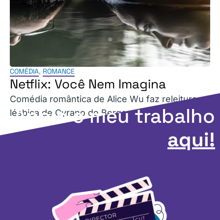
COMÉDIA
,
ROMANCE
Netflix: Você Nem Imagina
Comédia romântica de Alice Wu faz releitura
Apoie o meu trabalho
lésbica de Cyrano de Bergerac.
aqui!