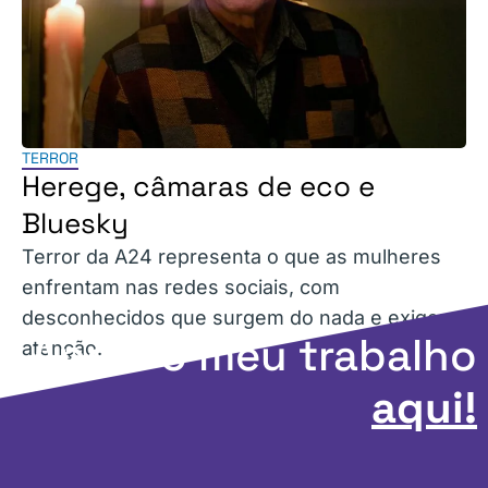
TERROR
Herege, câmaras de eco e
Bluesky
Terror da A24 representa o que as mulheres
enfrentam nas redes sociais, com
desconhecidos que surgem do nada e exigem
Apoie o meu trabalho
atenção.
aqui!