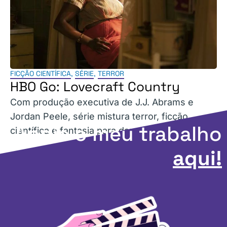
FICÇÃO CIENTÍFICA
,
SÉRIE
,
TERROR
HBO Go: Lovecraft Country
Com produção executiva de J.J. Abrams e
Jordan Peele, série mistura terror, ficção
Apoie o meu trabalho
científica e fantasia para dar voz aos negros.
aqui!