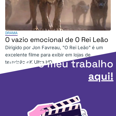
DRAMA
O vazio emocional de O Rei Leão
Dirigido por Jon Favreau, "O Rei Leão" é um
excelente filme para exibir em lojas de
Apoie o meu trabalho
televisão 4K Ultra HD.
aqui!