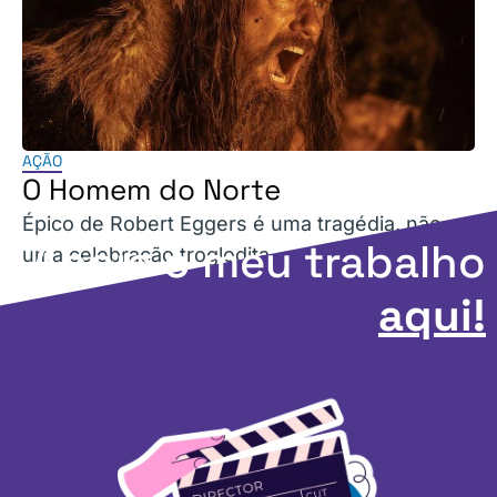
AÇÃO
O Homem do Norte
Épico de Robert Eggers é uma tragédia, não
Apoie o meu trabalho
uma celebração troglodita.
aqui!