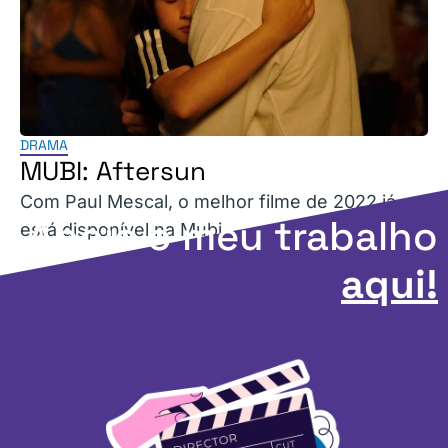
DRAMA
MUBI: Aftersun
Com Paul Mescal, o melhor filme de 2022 já
Apoie o meu trabalho
está disponível na Mubi.
aqui!