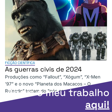
FICÇÃO CIENTÍFICA
As guerras civis de 2024
Produções como “Fallout”, “Xógum”, “X-Men
'97” e o novo “Planeta dos Macacos – O
Apoie o meu trabalho
Reinado” tratam do "nós contra eles".
aqui!