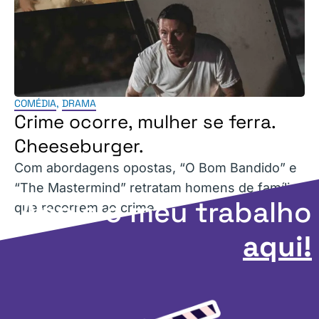
COMÉDIA
,
DRAMA
Crime ocorre, mulher se ferra.
Cheeseburger.
Com abordagens opostas, “O Bom Bandido” e
“The Mastermind” retratam homens de família
Apoie o meu trabalho
que recorrem ao crime.
aqui!