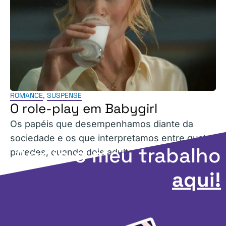
ROMANCE
,
SUSPENSE
O role-play em Babygirl
Os papéis que desempenhamos diante da
sociedade e os que interpretamos entre quatro
Apoie o meu trabalho
paredes, quando dois adultos consentem.
aqui!