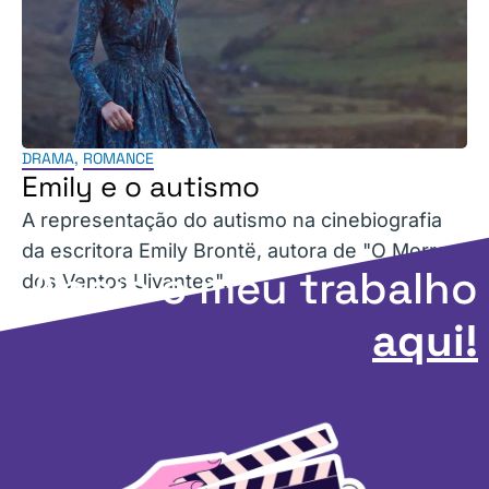
DRAMA
,
ROMANCE
Emily e o autismo
A representação do autismo na cinebiografia
da escritora Emily Brontë, autora de "O Morro
Apoie o meu trabalho
dos Ventos Uivantes".
aqui!