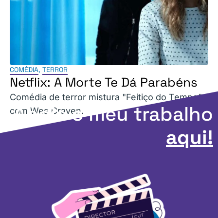
COMÉDIA
,
TERROR
Netflix: A Morte Te Dá Parabéns
Comédia de terror mistura "Feitiço do Tempo"
Apoie o meu trabalho
com Wes Craven.
aqui!