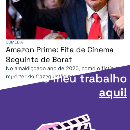
COMÉDIA
Amazon Prime: Fita de Cinema
Seguinte de Borat
No amaldiçoado ano de 2020, como o fictício
Apoie o meu trabalho
repórter do Cazaquistão poderia nos chocar?
aqui!