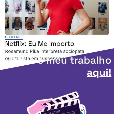
SUSPENSE
Netflix: Eu Me Importo
Rosamund Pike interpreta sociopata
Apoie o meu trabalho
oportunista em suspense satírico da Netflix.
aqui!