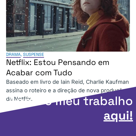
DRAMA
,
SUSPENSE
Netflix: Estou Pensando em
Acabar com Tudo
Baseado em livro de Iain Reid, Charlie Kaufman
assina o roteiro e a direção de nova produção
Apoie o meu trabalho
da Netflix.
aqui!