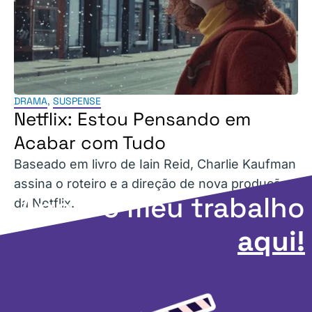
DRAMA
,
SUSPENSE
Netflix: Estou Pensando em
Acabar com Tudo
Baseado em livro de Iain Reid, Charlie Kaufman
assina o roteiro e a direção de nova produção
Apoie o meu trabalho
da Netflix.
aqui!