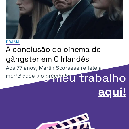
DRAMA
A conclusão do cinema de
gângster em O Irlandês
Aos 77 anos, Martin Scorsese reflete a
Apoie o meu trabalho
mortalidade e o próprio legado como diretor.
aqui!