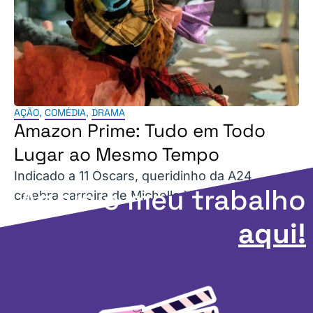
AÇÃO
,
COMÉDIA
,
DRAMA
Amazon Prime: Tudo em Todo
Lugar ao Mesmo Tempo
Indicado a 11 Oscars, queridinho da A24
Apoie o meu trabalho
celebra carreira de Michelle Yeoh.
aqui!