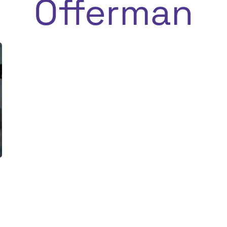
Offerman
o