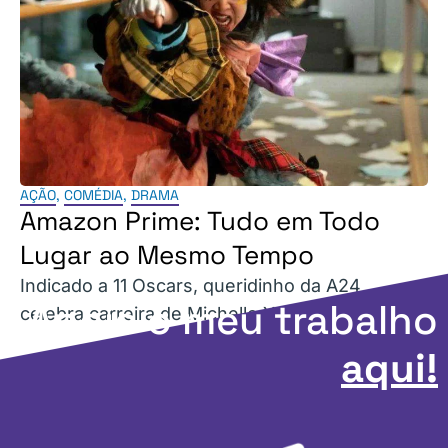
AÇÃO
,
COMÉDIA
,
DRAMA
Amazon Prime: Tudo em Todo
Lugar ao Mesmo Tempo
Indicado a 11 Oscars, queridinho da A24
Apoie o meu trabalho
celebra carreira de Michelle Yeoh.
aqui!