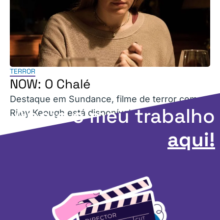
TERROR
NOW: O Chalé
Destaque em Sundance, filme de terror com
Apoie o meu trabalho
Riley Keough está disponível no NOW.
aqui!