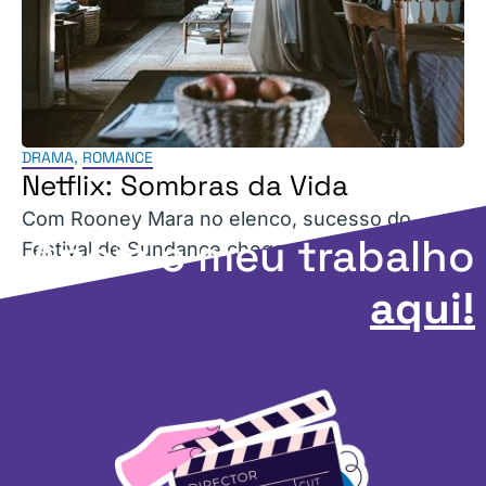
DRAMA
,
ROMANCE
Netflix: Sombras da Vida
Com Rooney Mara no elenco, sucesso do
Apoie o meu trabalho
Festival de Sundance chega na Netflix.
aqui!