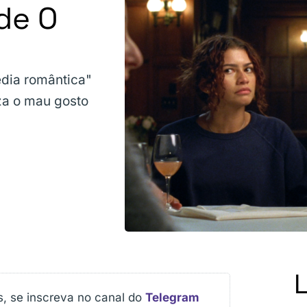
de O
édia romântica"
za o mau gosto
s, se inscreva no canal do
Telegram