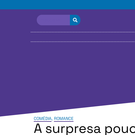
COMÉDIA
,
ROMANCE
A surpresa pou