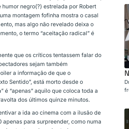
humor negro(?) estrelada por Robert
l, uma montagem fofinha mostra o casal
nto, mas algo não revelado deixa o
mento, o termo “aceitação radical” é
lmente que os críticos tentassem falar do
espectadores sejam também
N
iler a informação de que o
to Sentido”, está morto desde o
D
f
 é “apenas” aquilo que coloca toda a
avolta dos últimos quinze minutos.
ntivar a ida ao cinema com a ilusão de
0 apenas para surpreender, como numa