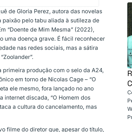
quê de Gloria Perez, autora das novelas
 paixão pelo tabu aliada à sutileza de
 Em “Doente de Mim Mesma” (2022),
o uma doença grave. É fácil reconhecer
dade nas redes sociais, mas a sátira
“Zoolander”.
 primeira produção com o selo da A24,
R
rônico em torno de Nicolas Cage – “O
C
reta ele mesmo, fora lançado no ano
C
da internet discada, “O Homem dos
P
taca a cultura do cancelamento, mas
W
P
 filme do diretor que, apesar do título,