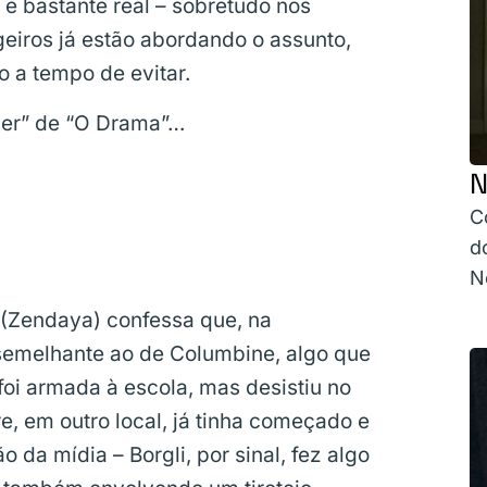
 bastante real – sobretudo nos
geiros já estão abordando o assunto,
 a tempo de evitar.
iler” de “O Drama”…
N
C
d
Ne
(Zendaya) confessa que, na
semelhante ao de Columbine, algo que
foi armada à escola, mas desistiu no
, em outro local, já tinha começado e
o da mídia – Borgli, por sinal, fez algo