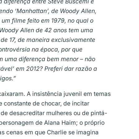
a diferença entre Steve Buscemi e
vendo ‘Manhattan’, de Woody Allen,
m filme feito em 1979, no qual o
 Woody Allen de 42 anos tem uma
de 17, de maneira exclusivamente
ontrovérsia na época, por que
om uma diferença bem menor – não
ável’ em 2012? Preferi dar razão a
igos.”
caixaram. A insistência juvenil em temas
 constante de chocar, de incitar
de desacreditar mulheres ou de pintá-
 personagem de Alana Haim; o próprio
 as cenas em que Charlie se imagina