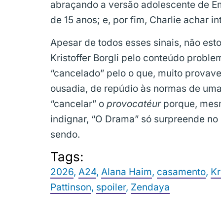
abraçando a versão adolescente de 
de 15 anos; e, por fim, Charlie achar 
Apesar de todos esses sinais, não est
Kristoffer Borgli pelo conteúdo problem
“cancelado” pelo o que, muito provav
ousadia, de repúdio às normas de uma 
“cancelar” o
provocatéur
porque, mesm
indignar, “O Drama” só surpreende no
sendo.
Tags:
2026
,
A24
,
Alana Haim
,
casamento
,
Kr
Pattinson
,
spoiler
,
Zendaya