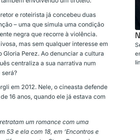
também envolvendo um tiroteio.
retor e roteirista já concebeu duas
enção – uma que simula uma condição
N
ente negra que recorre à violência.
raivosa, mas sem qualquer interesse em
S
 Gloria Perez. Ao denunciar a cultura
e
li
uês centraliza a sua narrativa num
 será?
gli em 2012. Nele, o cineasta defende
de 16 anos, quando ele já estava com
on retratam um romance com uma
om 53 e ela com 18, em ‘Encontros e