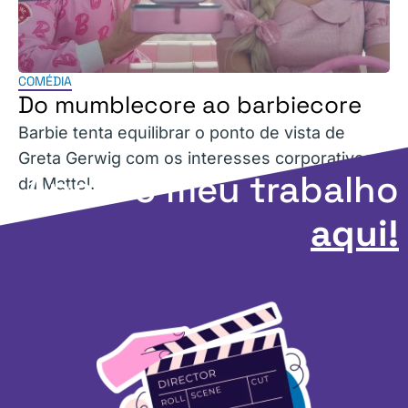
COMÉDIA
Do mumblecore ao barbiecore
Barbie tenta equilibrar o ponto de vista de
Greta Gerwig com os interesses corporativos
Apoie o meu trabalho
da Mattel.
aqui!