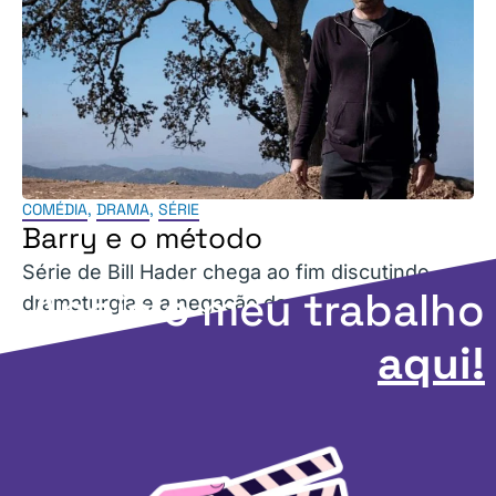
COMÉDIA
,
DRAMA
,
SÉRIE
Barry e o método
Série de Bill Hader chega ao fim discutindo
Apoie o meu trabalho
dramaturgia e a negação da realidade.
aqui!