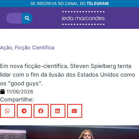
SE INSCREVA NO CANAL DO
TELEGRAM
Ação
,
Ficção Científica
O fim da inocência em Dia D
Em nova ficção-científica, Steven Spielberg tenta
lidar com o fim da ilusão dos Estados Unidos como
os "good guys".
11/06/2026
Compartilhe: