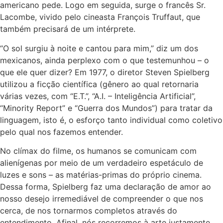
americano pede. Logo em seguida, surge o francês Sr.
Lacombe, vivido pelo cineasta François Truffaut, que
também precisará de um intérprete.
“O sol surgiu à noite e cantou para mim,” diz um dos
mexicanos, ainda perplexo com o que testemunhou – o
que ele quer dizer? Em 1977, o diretor Steven Spielberg
utilizou a ficção científica (gênero ao qual retornaria
várias vezes, com “E.T.”, “A.I. – Inteligência Artificial”,
“Minority Report” e “Guerra dos Mundos”) para tratar da
linguagem, isto é, o esforço tanto individual como coletivo
pelo qual nos fazemos entender.
No clímax do filme, os humanos se comunicam com
alienígenas por meio de um verdadeiro espetáculo de
luzes e sons – as matérias-primas do próprio cinema.
Dessa forma, Spielberg faz uma declaração de amor ao
nosso desejo irremediável de compreender o que nos
cerca, de nos tornarmos completos através do
entendimento. Afinal, nós recorremos à arte justamente