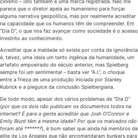
cinismo – isto também é uma marca registrada. Não me
parece que o diretor apela ao humanismo para forçar
alguma narrativa geopolítica, mas por realmente acreditar
na capacidade que os humanos têm de compreender. Em
“Dia D”, o que nos faz avançar como sociedade é o acesso
irrestrito ao conhecimento.
Acreditar que a maldade só existe por conta da ignorância
é, talvez, uma ideia um tanto ingênua da humanidade, um
artefato empoeirado do século anterior, mas Spielberg
sempre foi um sentimental – basta ver “A.I.”, o choque
entre a frieza de uma produção iniciada por Stanley
Kubrick e a pieguice da conclusão Spielbergiana.
De todo modo, apesar dos vários problemas de “Dia D”
(
por que os dois não publicam os documentos todos na
internet? É para a gente acreditar que Josh O’Connor e
Emily Blunt têm a mesma idade? Por que os malvados não
foram até ******?
), é bom saber que ainda há membros da
elite de Los Angeles que não encomendaram bunkers para