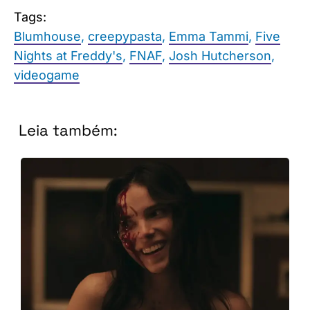
Tags:
Blumhouse
,
creepypasta
,
Emma Tammi
,
Five
Nights at Freddy's
,
FNAF
,
Josh Hutcherson
,
videogame
Leia também: