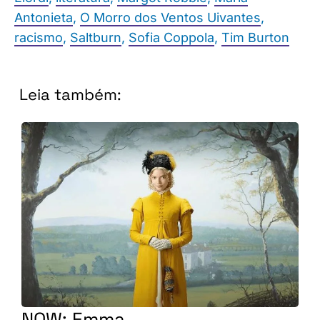
Antonieta
,
O Morro dos Ventos Uivantes
,
racismo
,
Saltburn
,
Sofia Coppola
,
Tim Burton
Leia também:
NOW: Emma.