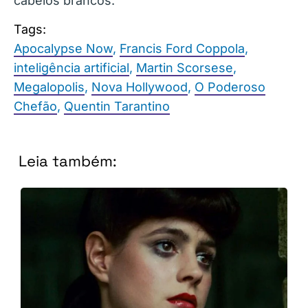
cabelos brancos.
Tags:
Apocalypse Now
,
Francis Ford Coppola
,
inteligência artificial
,
Martin Scorsese
,
Megalopolis
,
Nova Hollywood
,
O Poderoso
Chefão
,
Quentin Tarantino
Leia também: