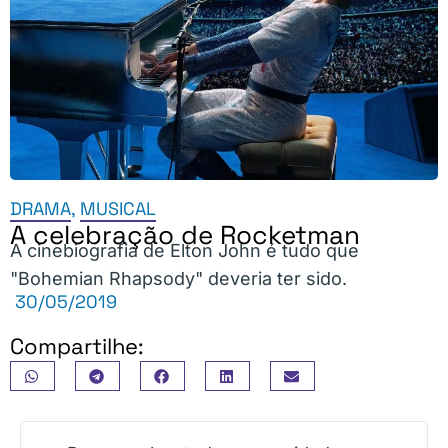
DRAMA
,
MUSICAL
A celebração de Rocketman
A cinebiografia de Elton John é tudo que
"Bohemian Rhapsody" deveria ter sido.
30/05/2019
Compartilhe: