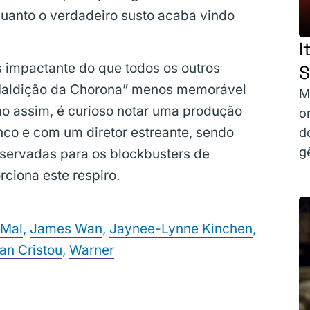
quanto o verdadeiro susto acaba vindo
I
s impactante do que todos os outros
S
A Maldição da Chorona” menos memorável
M
mo assim, é curioso notar uma produção
o
nco e com um diretor estreante, sendo
d
g
servadas para os blockbusters de
rciona este respiro.
 Mal
,
James Wan
,
Jaynee-Lynne Kinchen
,
n Cristou
,
Warner