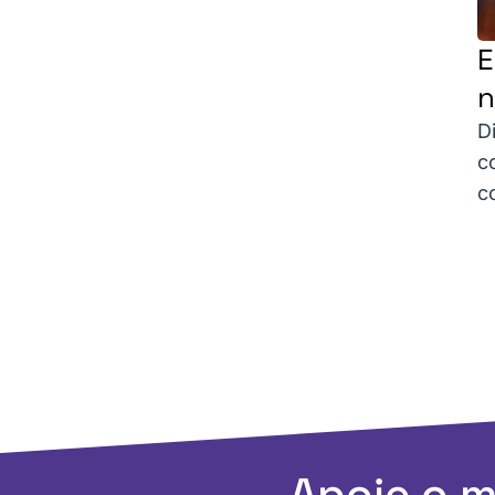
E
n
D
c
c
Apoie o 