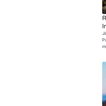
R
I
J
P
m