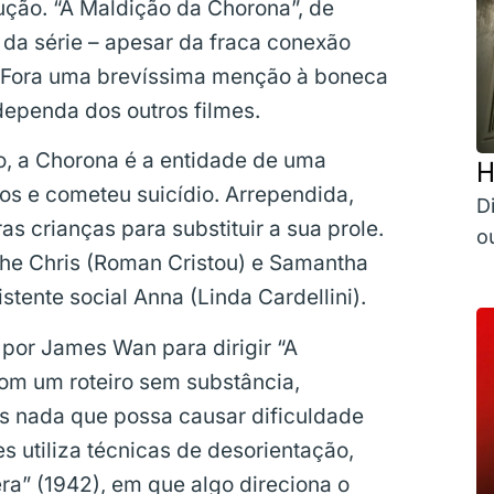
ução. “A Maldição da Chorona”, de
 da série – apesar da fraca conexão
l. Fora uma brevíssima menção à boneca
dependa dos outros filmes.
o, a Chorona é a entidade de uma
H
hos e cometeu suicídio. Arrependida,
D
as crianças para substituir a sua prole.
o
lhe Chris (Roman Cristou) e Samantha
stente social Anna (Linda Cardellini).
por James Wan para dirigir “A
com um roteiro sem substância,
as nada que possa causar dificuldade
s utiliza técnicas de desorientação,
a” (1942), em que algo direciona o