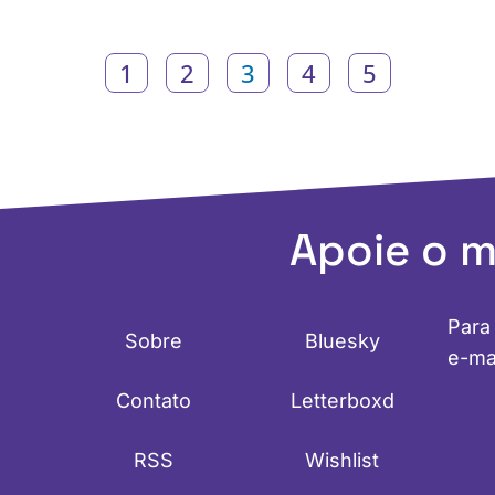
1
2
3
4
5
Apoie o 
Para
Sobre
Bluesky
e-ma
Contato
Letterboxd
RSS
Wishlist