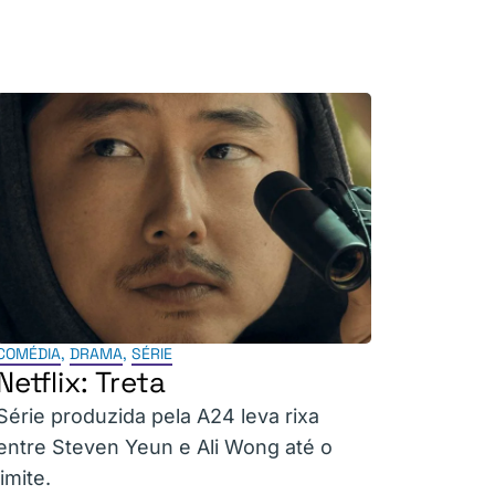
COMÉDIA
,
DRAMA
,
SÉRIE
Netflix: Treta
Série produzida pela A24 leva rixa
entre Steven Yeun e Ali Wong até o
limite.